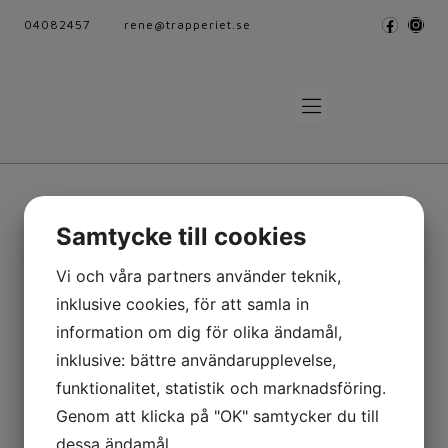
04082457
rene@trapperiet.se
Samtycke till cookies
Klassiska trappor
Trappa 103
Vi och våra partners använder teknik,
inklusive cookies, för att samla in
information om dig för olika ändamål,
inklusive: bättre användarupplevelse,
Tillbaka
funktionalitet, statistik och marknadsföring.
Genom att klicka på "OK" samtycker du till
dessa ändamål.