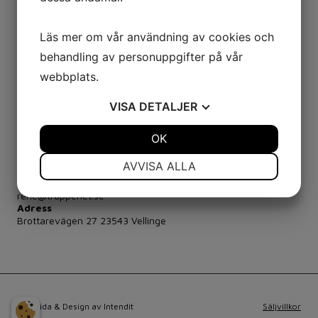
Läs mer om vår användning av cookies och
behandling av personuppgifter på vår
webbplats.
Har du frågor, funderingar, önskemål eller annat som inte
VISA
DETALJER
passar in i ett formulär, går det väldigt bra att kontakta
oss på mail eller telefon.
JA
NEJ
OK
JA
NEJ
NÖDVÄNDIG
INSTÄLLNINGAR
Kontakt
AVVISA ALLA
04082457
JA
NEJ
JA
NEJ
rene@trapperiet.se
Adress
MARKNADSFÖRING
STATISTIK
Brottarevägen 27 23543 Vellinge
Hemsida & Design av Intendit
Säljvillkor