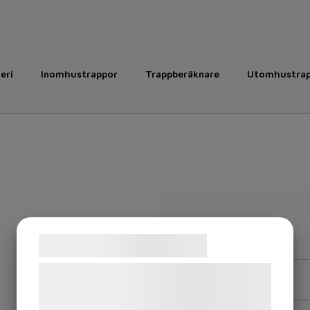
leri
Inomhustrappor
Trappberäknare
Utomhustra
Samtykke til cookies
Vi og vores samarbejdspartnere bruger
teknologier, herunder cookies, til at