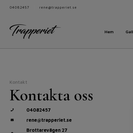
04082457
rene@trapperiet.se
Hem
Gal
Kontakt
Kontakta oss
04082457
rene@trapperiet.se
Brottarevägen 27