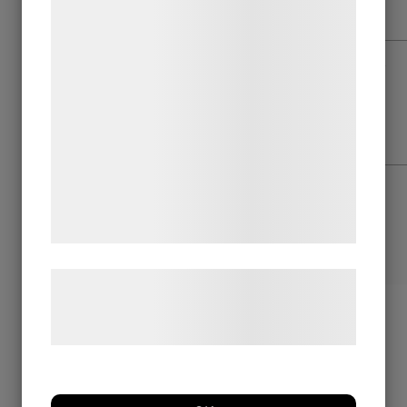
indsamle oplysninger om dig til forskellige
formål, herunder: Tilpasning af annoncering,
bedre brugeroplevelse, funktionalitet,
statistik og marketing. Disse oplysninger
kan blive delt med annoncerings- og
analysepartnere, som kan kombinere dem
med data, du tidligere har givet dem eller
de har indsamlet gennem din brug af deres
Skicka
tjenester. Ved at klikke på 'OK' giver du
samtykke til disse formål.
Læs mere om vores brug af cookies og
behandling af persondata på vores
hjemmeside.