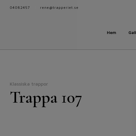
04082457
rene@trapperiet.se
Hem
Gal
Klassiska trappor
Trappa 107