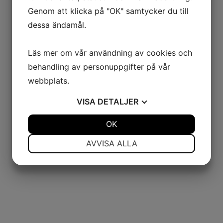
Genom att klicka på "OK" samtycker du till
dessa ändamål.
Läs mer om vår användning av cookies och
behandling av personuppgifter på vår
webbplats.
VISA
DETALJER
Kontakt
04082457
JA
NEJ
OK
JA
NEJ
rene@trapperiet.se
NÖDVÄNDIG
INSTÄLLNINGAR
AVVISA ALLA
JA
NEJ
JA
NEJ
MARKNADSFÖRING
STATISTIK