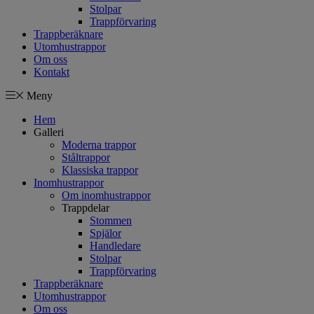
Stolpar
Trappförvaring
Trappberäknare
Utomhustrappor
Om oss
Kontakt
Meny
Hem
Galleri
Moderna trappor
Ståltrappor
Klassiska trappor
Inomhustrappor
Om inomhustrappor
Trappdelar
Stommen
Spjälor
Handledare
Stolpar
Trappförvaring
Trappberäknare
Utomhustrappor
Om oss