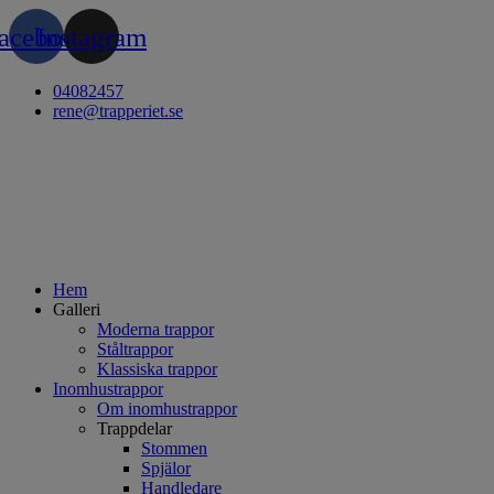
Hoppa
acebook
Instagram
till
innehåll
04082457
rene@trapperiet.se
Hem
Galleri
Moderna trappor
Ståltrappor
Klassiska trappor
Inomhustrappor
Om inomhustrappor
Trappdelar
Stommen
Spjälor
Handledare