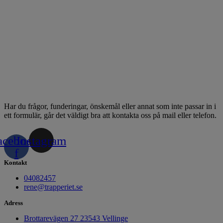
Har du frågor, funderingar, önskemål eller annat som inte passar in i
ett formulär, går det väldigt bra att kontakta oss på mail eller telefon.
acebook-
Instagram
f
Kontakt
04082457
rene@trapperiet.se
Adress
Brottarevägen 27 23543 Vellinge