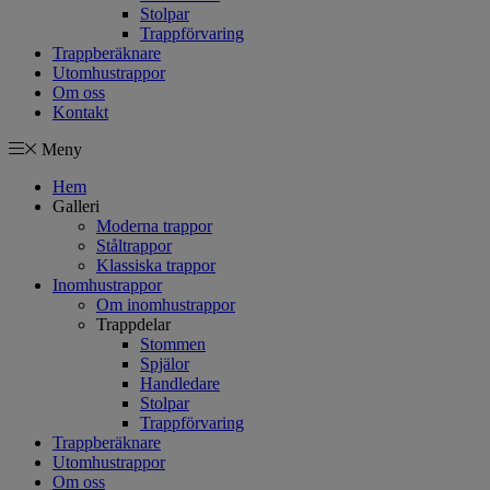
Stolpar
Trappförvaring
Trappberäknare
Utomhustrappor
Om oss
Kontakt
Meny
Hem
Galleri
Moderna trappor
Ståltrappor
Klassiska trappor
Inomhustrappor
Om inomhustrappor
Trappdelar
Stommen
Spjälor
Handledare
Stolpar
Trappförvaring
Trappberäknare
Utomhustrappor
Om oss