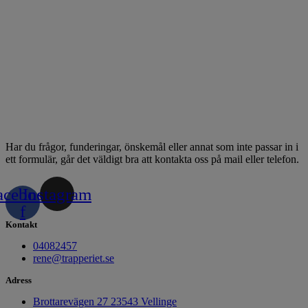
Har du frågor, funderingar, önskemål eller annat som inte passar in i
ett formulär, går det väldigt bra att kontakta oss på mail eller telefon.
acebook-
Instagram
f
Kontakt
04082457
rene@trapperiet.se
Adress
Brottarevägen 27 23543 Vellinge