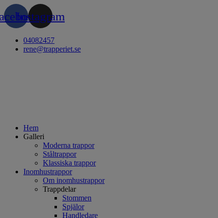
Hoppa
acebook
Instagram
till
innehåll
04082457
rene@trapperiet.se
Hem
Galleri
Moderna trappor
Ståltrappor
Klassiska trappor
Inomhustrappor
Om inomhustrappor
Trappdelar
Stommen
Spjälor
Handledare