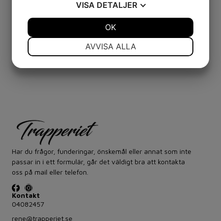
VISA
DETALJER
JA
NEJ
OK
JA
NEJ
NÖDVÄNDIG
INSTÄLLNINGAR
AVVISA ALLA
Tillbaka
JA
NEJ
JA
NEJ
MARKNADSFÖRING
STATISTIK
Har du frågor, funderingar, önskemål eller annat som inte
passar in i ett formulär, går det väldigt bra att kontakta
oss på mail eller telefon.
Kontakt
04082457
rene@trapperiet.se