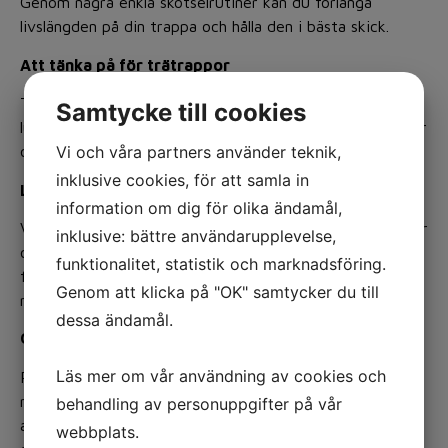
Genom några enkla skötselrutiner kan du förlänga
livslängden på din trappa och hålla den i bästa skick.
Att tänka på för trätrappor
Trä reagerar på temperatur- och
Samtycke till cookies
luftfuktighetsförändringar, vilket kan orsaka små rörelser
Vi och våra partners använder teknik,
och ljud.
inklusive cookies, för att samla in
Lackade och målade ytor
information om dig för olika ändamål,
Vår lack och färg ger trappan ett starkt skydd mot repor
inklusive: bättre användarupplevelse,
och fläckar. Städning bör ske med torra metoder, och
funktionalitet, statistik och marknadsföring.
fläckar tas bort med en lätt fuktad trasa och milt
Genom att klicka på "OK" samtycker du till
rengöringsmedel.
dessa ändamål.
Oljade ytor
Läs mer om vår användning av cookies och
Rengör oljade ytor med en lätt fuktad trasa och milt
rengöringsmedel med neutralt pH. Undvik starka,
behandling av personuppgifter på vår
alkaliska medel. Bona slitytorna några gånger om året
webbplats.